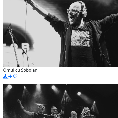
Omul cu Șobolani