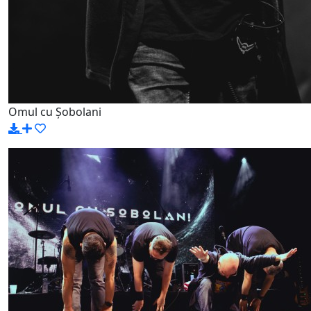
Omul cu Șobolani