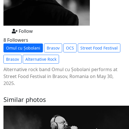
Follow
8 Followers
Omul cu Șobolani
Brasov
OCS
Street Food Festival
Brasov
Alternative Rock
Alternative rock band Omul cu Șobolani performs at
Street Food Festival in Brasov, Romania on May 30,
2025.
Similar photos