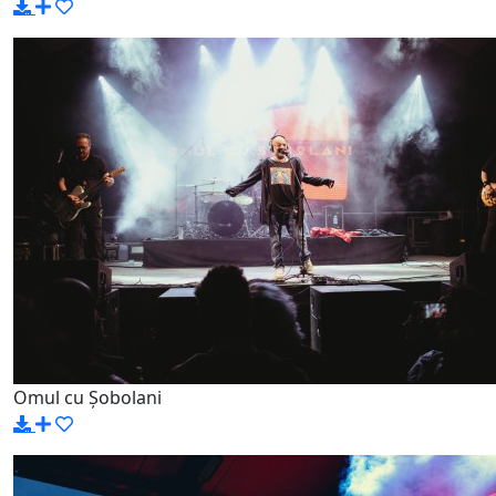
Omul cu Șobolani