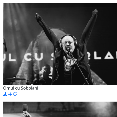
Omul cu Șobolani