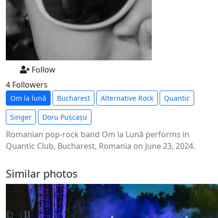
Follow
4 Followers
Om la lună
Bucharest
Alternative Rock
Quantic
Singer
Doru Pușcașu
Romanian pop-rock band Om la Lună performs in
Quantic Club, Bucharest, Romania on June 23, 2024.
Similar photos