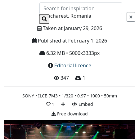
Info
Bucharest, Romania
Taken at January 29, 2026
Published at February 1, 2026
6.32 MB • 5000x3333px
Editorial licence
347
1
SONY • ILCE-7M3 • 1/320 • 0.97 • 1000 • 50mm
1
Embed
Free download